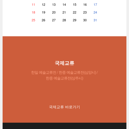
11
12
13
14
15
16
17
18
19
20
21
22
23
24
25
26
27
28
29
30
31
국제교류
한일 예술교류전 / 한중 예술교류전(심양시) /
한중 예술교류전(상주시)
국제교류 바로가기