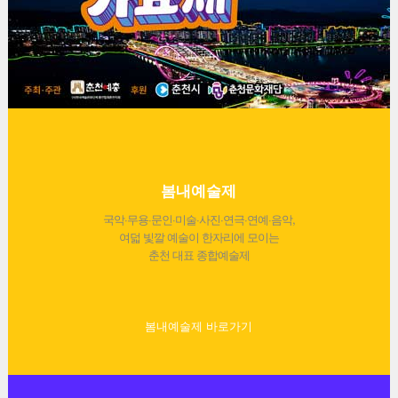
봄내예술제
국악·무용·문인·미술·사진·연극·연예·음악,
여덟 빛깔 예술이 한자리에 모이는
춘천 대표 종합예술제
봄내예술제 바로가기