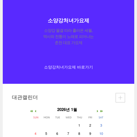
소양강처녀가요제
소양강 물결 따라 흘러온 세월,
역사와 전통이 노래로 피어나는
춘천 대표 가요제
소양강처녀가요제 바로가기
대관캘린더
2026년 1월
1
2
3
4
5
6
7
8
9
10