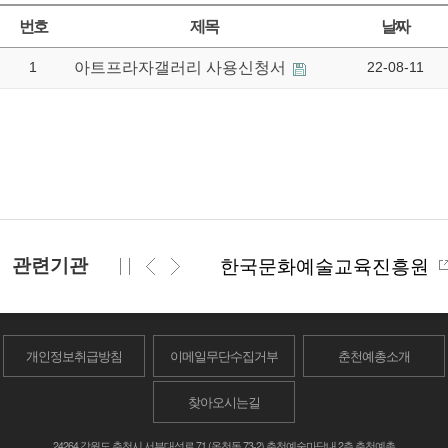
번호
제목
날짜
1
아트프라자갤러리 사용신청서
22-08-11
관련기관
한국문화예술교육진흥원
개인정보취급방침
이메일무단수집거부
춘천예총소개
찾아오시는길
24264 강원도 춘천시 서부대성로 71 (옥천동 73-2) 춘천예술마당내 2층 춘천예총